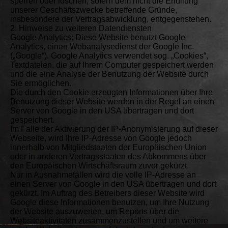
sperren oder löschen, sofern dem nicht die Erfüllung
unserer Geschäftszwecke betreffende Gründe,
insbesondere der Vertragsabwicklung, entgegenstehen.
2. Hinweise zu weiteren Datendiensten
Google Analytics: Diese Website benutzt Google
Analytics, einen Webanalysedienst der Google Inc.
(„Google“). Google Analytics verwendet sog. „Cookies“,
Textdateien, die auf Ihrem Computer gespeichert werden
und die eine Analyse der Benutzung der Website durch
Sie ermöglichen.
Die durch den Cookie erzeugten Informationen über Ihre
Benutzung dieser Website werden in der Regel an einen
Server von Google in den USA übertragen und dort
gespeichert.
Im Falle der Aktivierung der IP-Anonymisierung auf dieser
Webseite, wird Ihre IP-Adresse von Google jedoch
innerhalb von Mitgliedstaaten der Europäischen Union
oder in anderen Vertragsstaaten des Abkommens über
den Europäischen Wirtschaftsraum zuvor gekürzt.
Nur in Ausnahmefällen wird die volle IP-Adresse an
einen Server von Google in den USA übertragen und dort
gekürzt. Im Auftrag des Betreibers dieser Website wird
Google diese Informationen benutzen, um Ihre Nutzung
der Website auszuwerten, um Reports über die
Websiteaktivitäten zusammenzustellen und um weitere