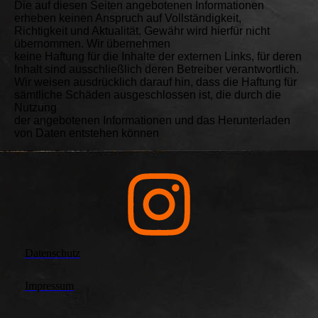
Die auf diesen Seiten angebotenen Informationen
erheben keinen Anspruch auf Vollständigkeit,
Richtigkeit und Aktualität. Gewähr wird hierfür nicht
übernommen. Wir übernehmen
keine Haftung für die Inhalte der externen Links, für deren
Inhalt sind ausschließlich deren Betreiber verantwortlich.
Wir weisen ausdrücklich darauf hin, dass die Haftung für
sämtliche Schäden ausgeschlossen ist, die durch die
Nutzung
der angebotenen Informationen und das Herunterladen
von Daten entstehen können
Datenschutz
Impressum