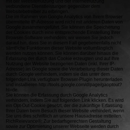
mit der Websitenutzung und der Internetnutzung
verbundene Dienstleistungen gegenüber dem
Websitebetreiber zu erbringen.
Die im Rahmen von Google Analytics von Ihrem Browser
übermittelte IP-Adresse wird nicht mit anderen Daten von
Google zusammengeführt. Sie können die Speicherung
der Cookies durch eine entsprechende Einstellung Ihrer
Browser-Software verhindern; wir weisen Sie jedoch
darauf hin, dass Sie in diesem Fall gegebenenfalls nicht
sämtliche Funktionen dieser Website vollumfänglich
werden nutzen können. Sie können darüber hinaus die
Erfassung der durch das Cookie erzeugten und auf Ihre
Nutzung der Website bezogenen Daten (inkl. Ihrer IP-
Adresse) an Google sowie die Verarbeitung dieser Daten
durch Google verhindern, indem sie das unter dem
folgenden Link verfügbare Browser-Plugin herunterladen
und installieren http://tools.google.com/dlpage/gaoptout?
hl=de.
Sie können die Erfassung durch Google Analytics
verhindern, indem Sie auf folgenden Link klicken. Es wird
ein Opt-Out-Cookie gesetzt, der die zukünftige Erfassung
Ihrer Daten beim Besuch dieser Website verhindert, wenn
Sie uns dies schriftlich an unsere Hausadresse mitteilen.
RichRelevance®: Zur bedarfsgerechten Gestaltung
sowie zur Optimierung unserer Webseite werden durch