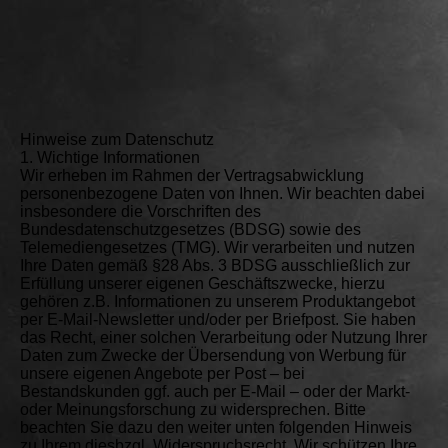
Hinweise zum Datenschutz
1. Wichtige Informationen
Wir erheben im Rahmen der Vertragsabwicklung
personenbezogene Daten von Ihnen. Wir beachten dabei
insbesondere die Vorschriften des
Bundesdatenschutzgesetzes (BDSG) sowie des
Telemediengesetzes (TMG). Wir verarbeiten und nutzen
Ihre Daten gemäß §28 Abs. 3 BDSG ausschließlich zur
Erfüllung unserer eigenen Geschäftszwecke, hierzu
gehören z.B. Informationen zu unserem Produktangebot
per E-Mail-Newsletter und/oder per Briefpost. Sie haben
das Recht, einer solchen Verarbeitung oder Nutzung Ihrer
Daten zum Zwecke der Übersendung von Werbung für
unsere eigenen Angebote per Post – bei
Bestandskunden ggf. auch per E-Mail – oder der Markt-
oder Meinungsforschung zu widersprechen. Bitte
beachten Sie dazu den weiter unten folgenden Hinweis
zu Ihrem diesbzgl. Widerspruchsrecht. Wir schützen Ihre