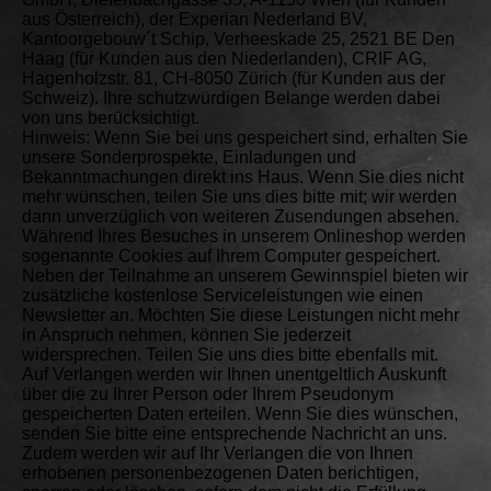
aus Österreich), der Experian Nederland BV,
Kantoorgebouw´t Schip, Verheeskade 25, 2521 BE Den
Haag (für Kunden aus den Niederlanden), CRIF AG,
Hagenholzstr. 81, CH-8050 Zürich (für Kunden aus der
Schweiz). Ihre schutzwürdigen Belange werden dabei
von uns berücksichtigt.
Hinweis: Wenn Sie bei uns gespeichert sind, erhalten Sie
unsere Sonderprospekte, Einladungen und
Bekanntmachungen direkt ins Haus. Wenn Sie dies nicht
mehr wünschen, teilen Sie uns dies bitte mit; wir werden
dann unverzüglich von weiteren Zusendungen absehen.
Während Ihres Besuches in unserem Onlineshop werden
sogenannte Cookies auf Ihrem Computer gespeichert.
Neben der Teilnahme an unserem Gewinnspiel bieten wir
zusätzliche kostenlose Serviceleistungen wie einen
Newsletter an. Möchten Sie diese Leistungen nicht mehr
in Anspruch nehmen, können Sie jederzeit
widersprechen. Teilen Sie uns dies bitte ebenfalls mit.
Auf Verlangen werden wir Ihnen unentgeltlich Auskunft
über die zu Ihrer Person oder Ihrem Pseudonym
gespeicherten Daten erteilen. Wenn Sie dies wünschen,
senden Sie bitte eine entsprechende Nachricht an uns.
Zudem werden wir auf Ihr Verlangen die von Ihnen
erhobenen personenbezogenen Daten berichtigen,