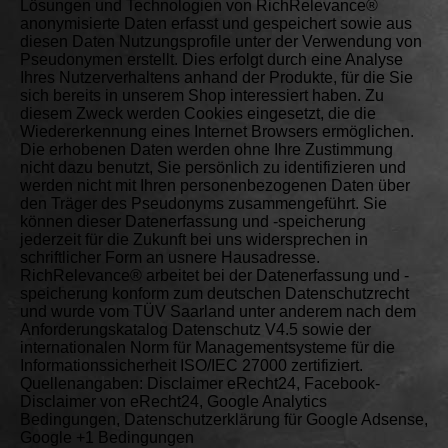
Lösungen und Technologien von RichRelevance®
anonymisierte Daten erfasst und gespeichert sowie aus
diesen Daten Nutzungsprofile unter der Verwendung von
Pseudonymen erstellt. Dies erfolgt durch eine Analyse
Ihres Nutzerverhaltens anhand der Produkte, für die Sie
sich bereits in unserem Shop interessiert haben. Zu
diesem Zweck werden Cookies eingesetzt, die die
Wiedererkennung eines Internet Browsers ermöglichen.
Die erhobenen Daten werden ohne Ihre Zustimmung
nicht dazu benutzt, Sie persönlich zu identifizieren und
werden nicht mit Ihren personenbezogenen Daten über
den Träger des Pseudonyms zusammengeführt. Sie
können dieser Datenerfassung und -speicherung
jederzeit für die Zukunft bei uns widersprechen in
schriftlicher Form an usnere Hausadresse.
RichRelevance® arbeitet bei der Datenerfassung und -
speicherung konform zum deutschen Datenschutzrecht
und wurde vom TÜV Saarland unter anderem nach dem
Anforderungskatalog Datenschutz V4.5 sowie der
internationalen Norm für Managementsysteme für die
Informationssicherheit ISO/IEC 27000 zertifiziert.
Quellenangaben: Disclaimer eRecht24, Facebook-
Disclaimer von eRecht24, Google Analytics
Bedingungen, Datenschutzerklärung für Google Adsense,
Google +1 Bedingungen