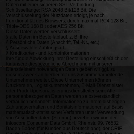
Daten mit einer sicheren SSL-Verbindung.
Schlüssellänge: RSA 2048 Bit/128 Bit. Die
Verschlüsselung der Nutzdaten erfolgt, je nach
Funktionalität des Browsers, durch maximal RC4 128 Bit,
Triple-DES 168 Bit oder AES 256 Bit.
Diese Daten werden verschlüsselt:
§ alle Daten im Bestellablauf, z. B. Ihre
§ Persönliche Daten (Anschrift, Tel.-Nr., etc.)
§ Ausgewählte Zahlungsart
§ Kreditkarten- und Kontoinformationen
Ihre für die Abwicklung Ihrer Bestellung einschließlich der
für unsere diesbezügliche Abrechnung mit unseren
Dienstleistern notwendigen Daten geben wir ggf. zu
diesem Zweck an hierbei mit uns zusammenarbeitende
Unternehmen weiter. Diese Unternehmen können
Druckereien, Logistikunternehmen, E-Mail-Dienstleister
oder Produktpersonalisierungsdienstleiter sein. Alle
personenbezogenen Daten werden selbstverständlich
vertraulich behandelt. Informationen zu Ihrem bisherigen
Zahlungsverhalten und Bonitätsinformationen auf Basis
mathematisch-statistischer Verfahren unter Verwendung
von Anschriftendaten (Scoring) beziehen wir von der
infoscore Consumer Data GmbH, Rheinstr. 99, 76532
Baden-Baden (für Kunden aus Deutschland), der CRIF
GmbH, Diefenbachgasse 35, A-1150 Wien (für Kunden